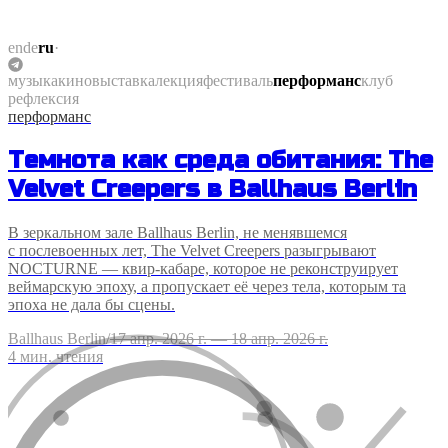
en
de
ru
·
музыка
кино
выставка
лекция
фестиваль
перформанс
клуб
рефлексия
перформанс
Темнота как среда обитания: The
Velvet Creepers в Ballhaus Berlin
В зеркальном зале Ballhaus Berlin, не менявшемся
с послевоенных лет, The Velvet Creepers разыгрывают
NOCTURNE — квир-кабаре, которое не реконструирует
веймарскую эпоху, а пропускает её через тела, которым та
эпоха не дала бы сцены.
Ballhaus Berlin
/
17 апр. 2026 г. — 18 апр. 2026 г.
4
мин. чтения