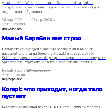
у зала — Miet Warlop привозит в Берлин свой марафон
абсурда и горя, выросший из реквиема по погибшему брату
двадцатилетней давности.
26 мар. 2026 г. — 28 мар. 2026 г.
4
мин. чтения
перформанс
Малый барабан вне строя
Пятьдесят квир-людей с малыми барабанами в бывшей
насосной станции на Spree: на MaerzMusik 2026 Luxa M.
Schüttler превращает самый дисциплинированный инструмент
оркестра в инструмент коллективного неповиновения.
Radialsystem V
/
28 мар. 2026 г.
4
мин. чтения
перформанс
Kompt: что приходит, когда тело
пустеет
Берлинский двойной вечер DART Dance Company задаётся