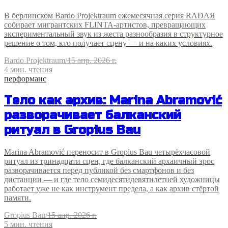
В берлинском Bardo Projektraum ежемесячная серия RADAЯ
собирает мигрантских FLINTA-артистов, превращающих
экспериментальный звук из жеста разнообразия в структурное
решение о том, кто получает сцену — и на каких условиях.
Bardo Projektraum
/
15 апр. 2026 г.
4
мин. чтения
перформанс
Тело как архив: Marina Abramović
разворачивает балканский
ритуал в Gropius Bau
Marina Abramović переносит в Gropius Bau четырёхчасовой
ритуал из тринадцати сцен, где балканский архаичный эрос
разворачивается перед публикой без смартфонов и без
дистанции — и где тело семидесятидевятилетней художницы
работает уже не как инструмент предела, а как архив стёртой
памяти.
Gropius Bau
/
15 апр. 2026 г.
5
мин. чтения