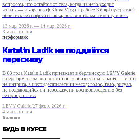
вопросом, что остаётся от тела, когда из него уходит
жизнь, — и хореограф Kinga Varga в работе Kompt предлагает
обойтись без пафоса и шока, оставив только тишину и вес.
13 мар. 2026 г. — 14 мар. 2026 г.
3
мин. чтения
перформанс
Katalin Ladik не поддаётся
пересказу
В 83 года Katalin Ladik приезжает в берлинскую LEVY Galerie
с перформансом, детали которого неизвестны заранее — и это
не интрига, а шестидесятилетний метод: голос, тело, ритуал,
не поддающийся ни пересказу, ни воспроизведению без
её присутствия.
LEVY Galerie
/
27 февр. 2026 г.
4
мин. чтения
больше
БУДЬ В КУРСЕ