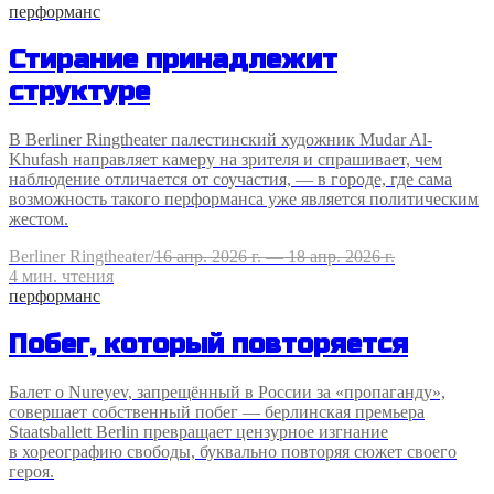
перформанс
Стирание принадлежит
структуре
В Berliner Ringtheater палестинский художник Mudar Al-
Khufash направляет камеру на зрителя и спрашивает, чем
наблюдение отличается от соучастия, — в городе, где сама
возможность такого перформанса уже является политическим
жестом.
Berliner Ringtheater
/
16 апр. 2026 г. — 18 апр. 2026 г.
4
мин. чтения
перформанс
Побег, который повторяется
Балет о Nureyev, запрещённый в России за «пропаганду»,
совершает собственный побег — берлинская премьера
Staatsballett Berlin превращает цензурное изгнание
в хореографию свободы, буквально повторяя сюжет своего
героя.