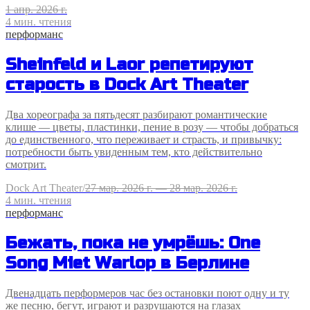
1 апр. 2026 г.
4
мин. чтения
перформанс
Sheinfeld и Laor репетируют
старость в Dock Art Theater
Два хореографа за пятьдесят разбирают романтические
клише — цветы, пластинки, пение в розу — чтобы добраться
до единственного, что переживает и страсть, и привычку:
потребности быть увиденным тем, кто действительно
смотрит.
Dock Art Theater
/
27 мар. 2026 г. — 28 мар. 2026 г.
4
мин. чтения
перформанс
Бежать, пока не умрёшь: One
Song Miet Warlop в Берлине
Двенадцать перформеров час без остановки поют одну и ту
же песню, бегут, играют и разрушаются на глазах